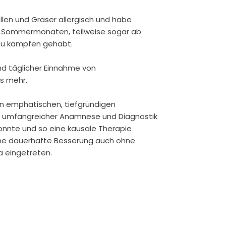
llen und Gräser allergisch und habe
n Sommermonaten, teilweise sogar ab
zu kämpfen gehabt.
nd täglicher Einnahme von
ts mehr.
nen emphatischen, tiefgründigen
h umfangreicher Anamnese und Diagnostik
konnte und so eine kausale Therapie
eine dauerhafte Besserung auch ohne
a eingetreten.