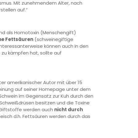
lismus. Mit zunehmendem Alter, nach
tellen auf.“
und als Homotoxin (Menschengift)
he Fettsäuren
(schweinegiftige
 Interessanterweise können auch in den
zu kämpfen hat, sollte auf
nter amerikanischer Autor mit über 15
Meinung auf seiner Homepage unter dem
s Schwein im Gegensatz zur Kuh durch den
Schweißdrüsen besitzen und die Toxine
e Giftstoffe werden auch
nicht durch
Fleisch d.h. Fettsäuren werden durch das