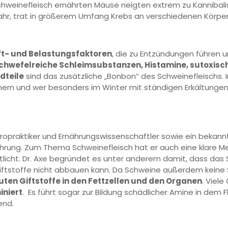
Schweinefleisch ernährten Mäuse neigten extrem zu Kanniba
r, trat in größerem Umfang Krebs an verschiedenen Körpers
ft- und Belastungsfaktoren
, die zu Entzündungen führen 
chwefelreiche Schleimsubstanzen, Histamine, sutoxisc
dteile
sind das zusätzliche „Bonbon“ des Schweinefleischs.
n und wer besonders im Winter mit ständigen Erkältungen 
Chiropraktiker und Ernährungswissenschaftler sowie ein bekan
hrung. Zum Thema Schweinefleisch hat er auch eine klare 
entlicht. Dr. Axe begründet es unter anderem damit, dass da
ftstoffe nicht abbauen kann. Da Schweine außerdem keine 
ten Giftstoffe in den Fettzellen und den Organen
. Viel
iniert
. Es führt sogar zur Bildung schädlicher Amine in dem 
end.