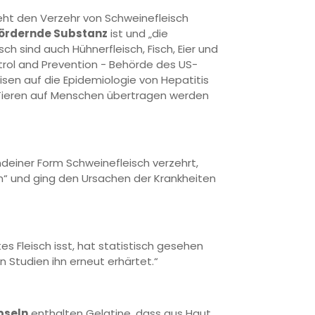
sieht den Verzehr von Schweinefleisch
ördernde Substanz
ist und „die
 sind auch Hühnerfleisch, Fisch, Eier und
trol and Prevention - Behörde des US-
isen auf die Epidemiologie von Hepatitis
n Tieren auf Menschen übertragen werden
ndeiner Form Schweinefleisch verzehrt,
in“ und ging den Ursachen der Krankheiten
es Fleisch isst, hat statistisch gesehen
n Studien ihn erneut erhärtet.“
pseln
enthalten Gelatine, dass aus Haut