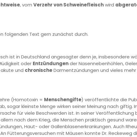
ichtweise
, vom
Verzehr von Schweinefleisch
wird
abgerat
en folgenden Text gern zunächst durch.
ch ist in Deutschland angesagter denn je, insbesondere wäh
Müdigkeit oder
Entzündungen
der Nasennebenhöhlen, Gelen
, akute und
chronische
Darmentzündungen und vieles mehr 
lehre (Homotoxin =
Menschengifte
) veröffentlichte die Pu
, sogar kleinste Menge wirken seiner Meinung nach giftig. In
rsache für viele Beschwerden ist. In seiner Veröffentlichun
r allem nach dem Krieg, die Menschen praktisch gesund ware
zündungen, Haut- oder Gallenblasenerkrankungen. Auch Rhe
 An Fütterungsversuchen mit Mäusen konnte Dr. Reckeweg d