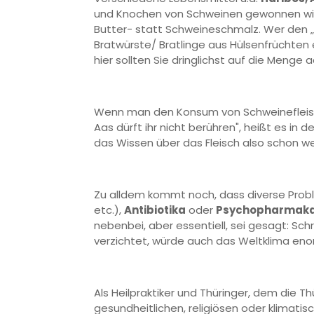
und Knochen von Schweinen gewonnen wir
Butter- statt Schweineschmalz. Wer den „
Bratwürste/ Bratlinge aus Hülsenfrüchten
hier sollten Sie dringlichst auf die Menge 
Wenn man den Konsum von Schweineflei
Aas dürft ihr nicht berühren", heißt es in d
das Wissen über das Fleisch also schon w
Zu alldem kommt noch, dass diverse Prob
etc.),
Antibiotika
oder
Psychopharmak
nebenbei, aber essentiell, sei gesagt: S
verzichtet, würde auch das Weltklima eno
Als Heilpraktiker und Thüringer, dem die T
gesundheitlichen, religiösen oder klimat