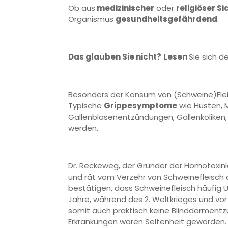
Ob aus
medizinischer
oder
religiöser S
Organismus
gesundheitsgefährdend
.
Das glauben Sie nicht?
Lesen
Sie sich d
Besonders der Konsum von (Schweine)Fleis
Typische
Grippesymptome
wie Husten, 
Gallenblasenentzündungen, Gallenkoliken
werden.
Dr. Reckeweg, der Gründer der Homotoxin
und rät vom Verzehr von Schweinefleisch ab
bestätigen, dass Schweinefleisch häufig U
Jahre, während des 2. Weltkrieges und vo
somit auch praktisch keine Blinddarment
Erkrankungen waren Seltenheit geworden.