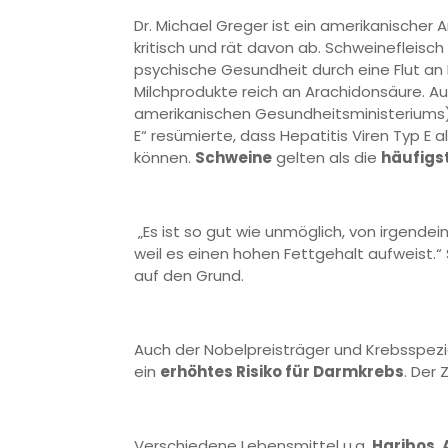
Dr. Michael Greger ist ein amerikanischer 
kritisch und rät davon ab. Schweinefleisch
psychische Gesundheit durch eine Flut an 
Milchprodukte reich an Arachidonsäure. A
amerikanischen Gesundheitsministeriums) mi
E“ resümierte, dass Hepatitis Viren Typ 
können.
Schweine
gelten als die
häufigs
„Es ist so gut wie unmöglich, von irgende
weil es einen hohen Fettgehalt aufweist.“
auf den Grund.
Auch der Nobelpreisträger und Krebsspezial
ein
erhöhtes Risiko für Darmkrebs
. Der
Verschiedene Lebensmittel u.a.
Haribos, 