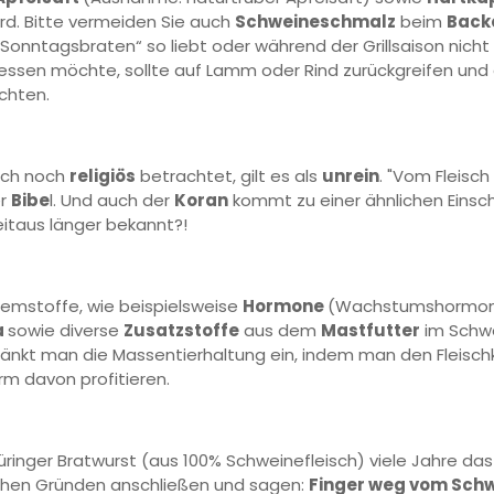
d. Bitte vermeiden Sie auch
Schweineschmalz
beim
Back
Sonntagsbraten“ so liebt oder während der Grillsaison nich
 essen möchte, sollte auf Lamm oder Rind zurückgreifen und
achten.
sch noch
religiös
betrachtet, gilt es als
unrein
. "Vom Fleisch
er
Bibe
l. Und auch der
Koran
kommt zu einer ähnlichen Einsch
eitaus länger bekannt?!
lemstoffe, wie beispielsweise
Hormone
(Wachstumshormone
a
sowie diverse
Zusatzstoffe
aus dem
Mastfutter
im Schwe
chränkt man die Massentierhaltung ein, indem man den Fleisc
rm davon profitieren.
hüringer Bratwurst (aus 100% Schweinefleisch) viele Jahre das
ischen Gründen anschließen und sagen:
Finger weg vom Schw