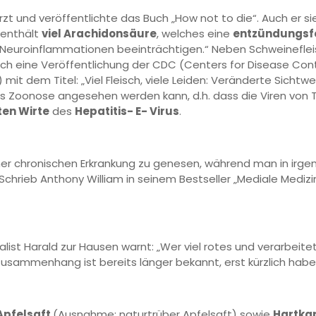
Arzt und veröffentlichte das Buch „How not to die“. Auch er 
 enthält
viel Arachidonsäure
, welches eine
entzündungsf
Neuroinflammationen beeinträchtigen.“ Neben Schweinefleisch
uch eine Veröffentlichung der CDC (Centers for Disease Con
t dem Titel: „Viel Fleisch, viele Leiden: Veränderte Sichtwe
E als Zoonose angesehen werden kann, d.h. dass die Viren vo
ten Wirte
des
Hepatitis- E- Virus
.
iner chronischen Erkrankung zu genesen, während man in irge
 Schrieb Anthony William in seinem Bestseller „Mediale Mediz
ist Harald zur Hausen warnt: „Wer viel rotes und verarbeitet
 Zusammenhang ist bereits länger bekannt, erst kürzlich habe
Apfelsaft
(Ausnahme: naturtrüber Apfelsaft) sowie
Hartka