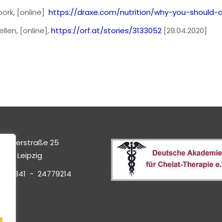
pork, [online]
https://draxe.com/nutrition/why-you-should-
len, [online],
https://orf.at/stories/3133052
[29.04.2020]
lümnerstraße 25
4229 Leipzig
el.: 0341 - 24779214