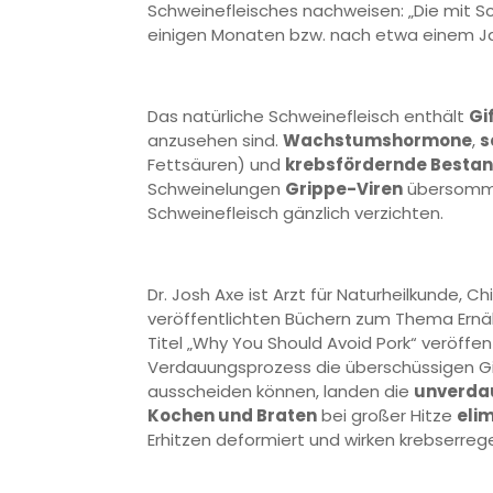
Schweinefleisches nachweisen: „Die mit 
einigen Monaten bzw. nach etwa einem Jah
Das natürliche Schweinefleisch enthält
Gi
anzusehen sind.
Wachstumshormone
,
s
Fettsäuren) und
krebsfördernde Bestan
Schweinelungen
Grippe-Viren
übersommer
Schweinefleisch gänzlich verzichten.
Dr. Josh Axe ist Arzt für Naturheilkunde, 
veröffentlichten Büchern zum Thema Ernä
Titel „Why You Should Avoid Pork“ veröff
Verdauungsprozess die überschüssigen Gi
ausscheiden können, landen die
unverdau
Kochen und Braten
bei großer Hitze
elim
Erhitzen deformiert und wirken krebserreg